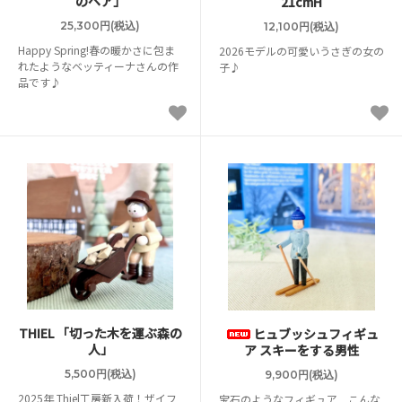
のペア」
21cmH
25,300円(税込)
12,100円(税込)
Happy Spring!春の暖かさに包ま
2026モデルの可愛いうさぎの女の
れたようなベッティーナさんの作
子♪
品です♪
THIEL 「切った木を運ぶ森の
ヒュブッシュフィギュ
人」
ア スキーをする男性
5,500円(税込)
9,900円(税込)
2025年 Thiel工房新入荷！ザイフ
宝石のようなフィギュア こんな