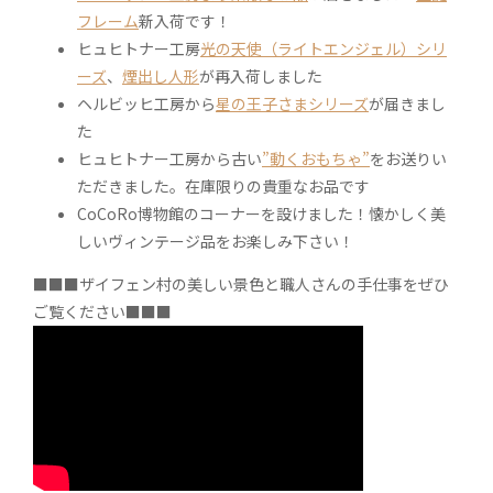
フレーム
新入荷です！
ヒュヒトナー工房
光の天使（ライトエンジェル）シリ
ーズ
、
煙出し人形
が再入荷しました
ヘルビッヒ工房から
星の王子さまシリーズ
が届きまし
た
ヒュヒトナー工房から古い
”動くおもちゃ”
をお送りい
ただきました。在庫限りの貴重なお品です
CoCoRo博物館のコーナーを設けました！懐かしく美
しいヴィンテージ品をお楽しみ下さい！
■■■ザイフェン村の美しい景色と職人さんの手仕事をぜひ
ご覧ください■■■