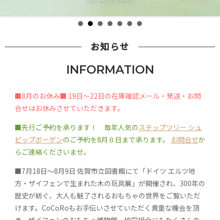
お知らせ
INFORMATION
■8月のお休み■ 19日～22日の在庫確認メール・発送・お問
合せはお休みさせていただきます。
■先行ご予約を承ります！ 毎年人気の
ステップツリー シュ
ピップボーゲン
のご予約を8月８日まで承ります。
お問合せ
か
らご連絡くださいませ。
■7月18日～8月9日 佐賀市立図書館にて「ドイツ エルツ地
方・ザイフェンで生まれた木の玩具展」が開催され、300年の
歴史が紡ぐ、大人も魅了されるおもちゃの世界をご覧いただ
けます。CoCoRoもお手伝いさせていただく貴重な機会を頂