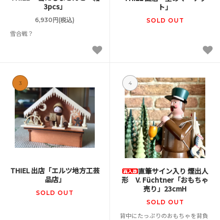
3pcs」
ト」
6,930円(税込)
SOLD OUT
雪合戦？
3
4
THIEL 出店「エルツ地方工芸
直筆サイン入り 煙出人
品店」
形 V. Füchtner「おもちゃ
売り」23cmH
SOLD OUT
SOLD OUT
背中にたっぷりのおもちゃを背負