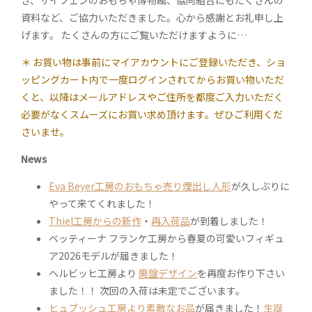
き、ザイフェンのおもちゃ博物館、協同組合にもたくさんの
資料など、ご協力いただきました。心から感謝とお礼申し上
げます。 たくさんの方にご覧いただけますように…
＊ お買い物は事前にマイアカウントにご登録いただき、ショ
ッピングカート内で一度ログインされてからお買い物いただ
くと、以降はメールアドレスやご住所を都度ご入力いただく
必要がなくスムーズにお買い求め頂けます。ぜひご利用くだ
さいませ。
News
Eva Beyer工房のおもちゃ売り煙出し人形
が久しぶりに
やって来てくれました！
Thiel工房からの新作
・
再入荷品
が到着しました！
ベッティーナ フランケ工房から春夏の可愛いフィギュ
ア2026モデルが届きました！
ヘルビッヒ工房より
廃盤デザイン
を再度お作り下さい
ました！！ 次回の入荷は未定でございます。
ヒュブッシュ工房より素敵なお品
が届きました！
生誕