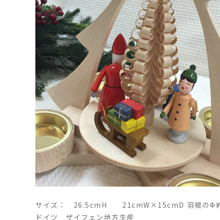
サイズ： 26.5cmH 21cmW×15cmD 羽根のФ
ドイツ ザイフェン地方生産