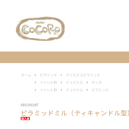
人形（ミニチュア）
工房別
ギフト包装について
人形（
イベン
営業日
家
木と花
エルツ地方の伝統工芸について
フレーム / ディスプレイ ステージ
灯り
ホーム
ピラミッド
クリスマスピラミッド
イベント別
クリスマス
サンタ
イベント別
クリスマス
ピラミッド
オーナメント
エルツ
085/001NT
ピラミッドミル（ティキャンドル型）