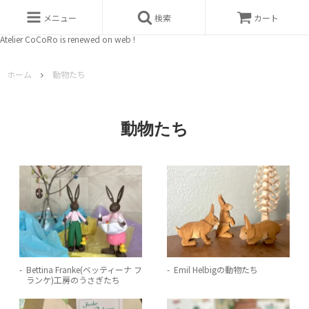
メニュー
検索
カート
Atelier CoCoRo is renewed on web !
ホーム
動物たち
動物たち
Bettina Franke(ベッティーナ フ
Emil Helbigの動物たち
ランケ)工房のうさぎたち