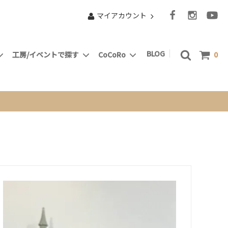
マイアカウント
BLOG
工房/イベントで探す
CoCoRo
0
マーケットスタンド
小部屋で”Something New” Ｃ’sClub
となりました
動物たち
ドルアー
ピラミッド