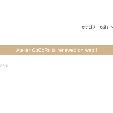
カテゴリーで探す
煙だし）
ト別
について
人形（くるみ割り）
CoCoRo博物館
配送について
Atelier CoCoRo is renewed on web !
ライフェンドレーエン
シュヴィップボーゲン(キャン
グ人形
チ)
地方の素敵なインテリア小物
書籍・カード
H