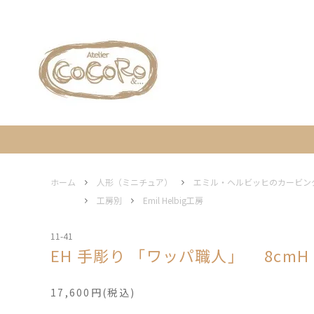
人形（ミニチュア）
工房別
ギフト包装について
人形（
イベン
営業日
家
木と花
エルツ地方の伝統工芸について
フレーム / ディスプレイ ステージ
灯り
ホーム
人形（ミニチュア）
エミル・ヘルビッヒのカービン
工房別
Emil Helbig工房
オーナメント
エルツ
11-41
EH 手彫り 「ワッパ職人」 8cm
17,600円(税込)