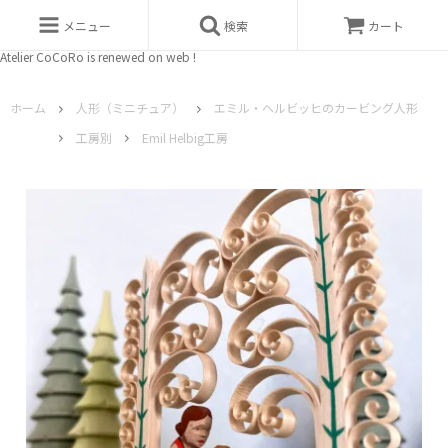
メニュー
検索
カート
Atelier CoCoRo is renewed on web !
ホーム
人形（ミニチュア）
エミル・ヘルビッヒのカービング人形
工房別
Emil Helbig工房