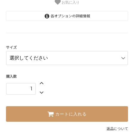
お気に入り
各オプションの詳細情報
12cmH
3,080円(税込)
16cmH
3,740円(税込)
サイズ
20cmH→売切れ！
4,290円(税込)
SOLD OUT
25cmH
購入数
5,280円(税込)
SOLD OUT
カートに入れる
返品について