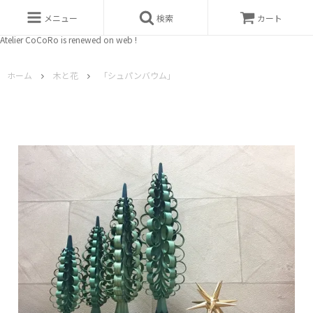
メニュー
検索
カート
Atelier CoCoRo is renewed on web !
ホーム
木と花
「シュパンバウム」