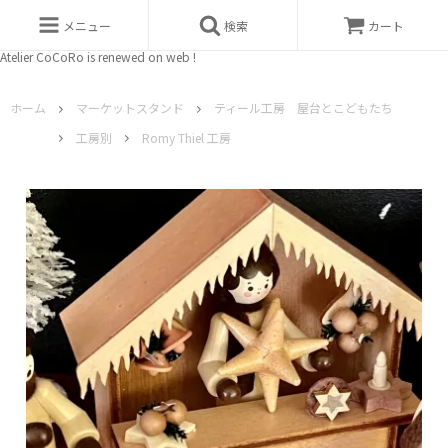
メニュー
検索
カート
Atelier CoCoRo is renewed on web !
ホーム
マーケットスタンド
ティール工房 屋台とこどもたち
工房別
Romy Thiel 工房