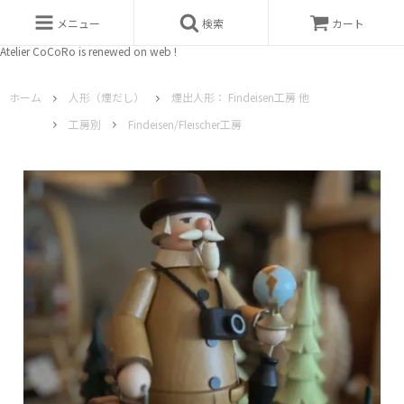
メニュー
検索
カート
Atelier CoCoRo is renewed on web !
ホーム
人形（煙だし）
煙出人形： Findeisen工房 他
工房別
Findeisen/Fleischer工房