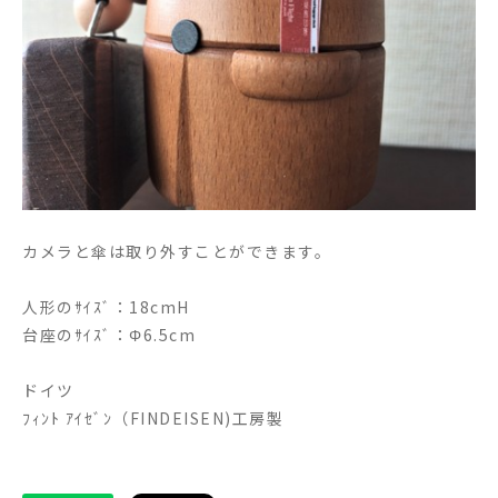
カメラと傘は取り外すことができます。
人形のｻｲｽﾞ：18cmH
台座のｻｲｽﾞ：Φ6.5cm
ドイツ
ﾌｨﾝﾄ ｱｲｾﾞﾝ（FINDEISEN)工房製