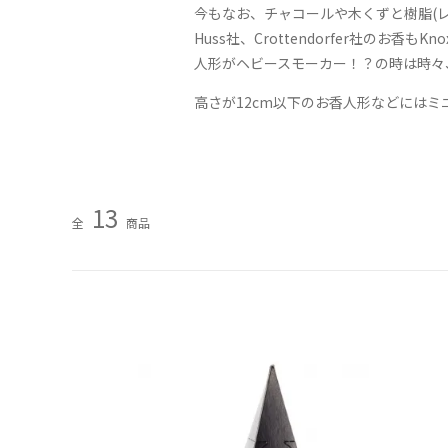
今もなお、チャコールや木くずと樹脂(
Huss社、Crottendorfer社
人形がヘビースモーカー！？の時は時々
高さが12cm以下のお香人形などには
13
全
商品