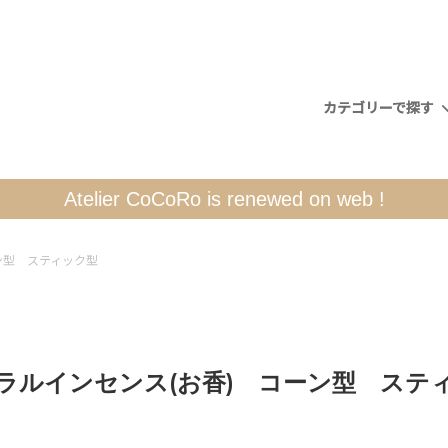
カテゴリーで探す
煙だし）
ト別
について
人形（くるみ割り）
CoCoRo博物館
配送について
Atelier CoCoRo is renewed on web !
ライフェンドレーエン
シュヴィップボーゲン(キャン
ン型 スティック型
チ)
地方の素敵なインテリア小物
書籍・カード
ラルインセンス(お香) コーン型 ステ