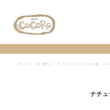
人形（ミニチュア）
工房別
ギフト包装について
人形（
イベン
営業日
家
木と花
エルツ地方の伝統工芸について
フレーム / ディスプレイ ステージ
灯り
ホーム
人形（煙だし）
ナチュラルインセンス(お香) コー
オーナメント
エルツ
ナチュ