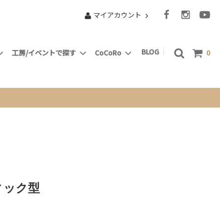
マイアカウント
BLOG
工房/イベントで探す
CoCoRo
0
マーケットスタンド
小部屋で”Something New” Ｃ’sClub
となりました
動物たち
ドルアー
ピラミッド
ィック型