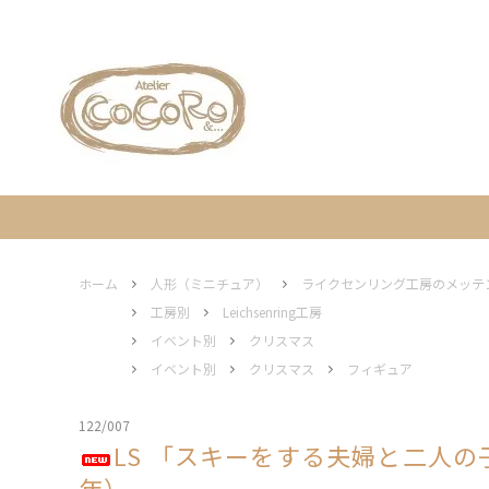
人形（ミニチュア）
工房別
ギフト包装について
人形（
イベン
営業日
家
木と花
エルツ地方の伝統工芸について
フレーム / ディスプレイ ステージ
灯り
ホーム
人形（ミニチュア）
ライクセンリング工房のメッテ
工房別
Leichsenring工房
イベント別
クリスマス
オーナメント
エルツ
イベント別
クリスマス
フィギュア
122/007
LS 「スキーをする夫婦と二人の子ども
年）