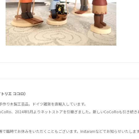
..（アトリエ ココロ）
手作り木製工芸品，ドイツ雑貨を直輸入しています。
CoCoRo、2024年5月よりネットストアを引継ぎました。新しいCoCoRoも引き続
で臨時でお休みをいただくこともございます。Instaramなどでお知らせいたしま