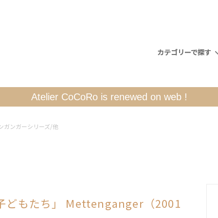
カテゴリーで探す
煙だし）
ト別
について
人形（くるみ割り）
CoCoRo博物館
配送について
Atelier CoCoRo is renewed on web !
ライフェンドレーエン
シュヴィップボーゲン(キャン
ンガンガーシリーズ/他
チ)
地方の素敵なインテリア小物
書籍・カード
たち」 Mettenganger（2001