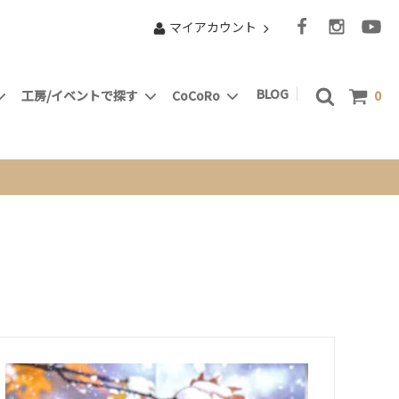
マイアカウント
BLOG
工房/イベントで探す
CoCoRo
0
マーケットスタンド
小部屋で”Something New” Ｃ’sClub
となりました
動物たち
ドルアー
ピラミッド