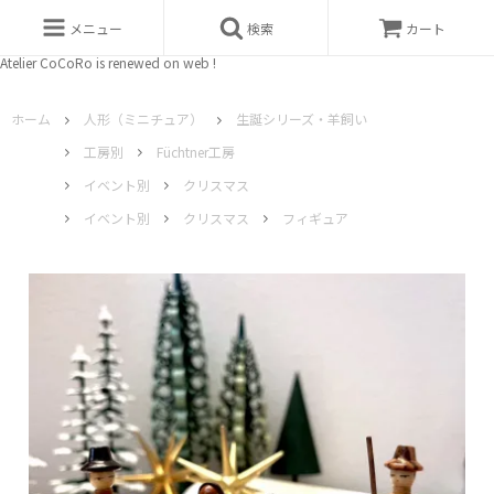
メニュー
検索
カート
Atelier CoCoRo is renewed on web !
ホーム
人形（ミニチュア）
生誕シリーズ・羊飼い
工房別
Füchtner工房
イベント別
クリスマス
イベント別
クリスマス
フィギュア