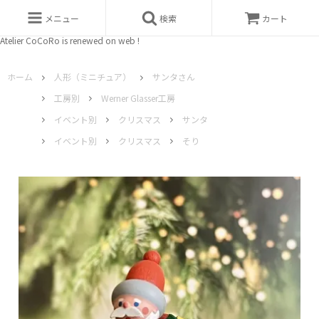
メニュー
検索
カート
Atelier CoCoRo is renewed on web !
ホーム
人形（ミニチュア）
サンタさん
工房別
Werner Glasser工房
イベント別
クリスマス
サンタ
イベント別
クリスマス
そり