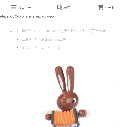
メニュー
検索
カート
Atelier CoCoRo is renewed on web !
ホーム
動物たち
Leichsenring(ライヒセンリング)工房の春
工房別
Leichsenring工房
イベント別
イースター