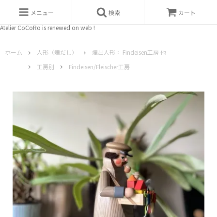
メニュー
検索
カート
Atelier CoCoRo is renewed on web !
ホーム
人形（煙だし）
煙出人形： Findeisen工房 他
工房別
Findeisen/Fleischer工房