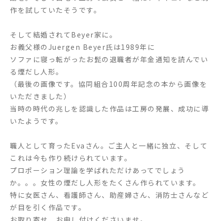
作を試していたそうです。
そして結婚されてBeyer家に。
お義父様のJuergen Beyer氏は1989年に
ソファに寝っ転がったお髭の退職者が年金通知を読んでい
る煙だし人形。
（最後の画像です。協同組合100周年記念の本から画像を
いただきました）
当時の時代の兆しを認識した作品は工房の発展、成功に導
いたようです。
職人として育ったEvaさん。ご主人と一緒に独立、そして
これは今も作り続けられています。
プロポーション理論を学ばれただけあってでしょう
か。。。女性の煙だし人形をたくさん作られています。
特に女医さん、看護師さん、助産婦さん、消防士さんなど
が目を引く作品です。
お取り寄せ、お申し付けくださいませ。