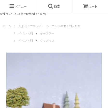
メニュー
検索
カート
Atelier CoCoRo is renewed on web !
ホーム
人形（ミニチュア）
エルツの働く村人たち
イベント別
イースター
イベント別
クリスマス