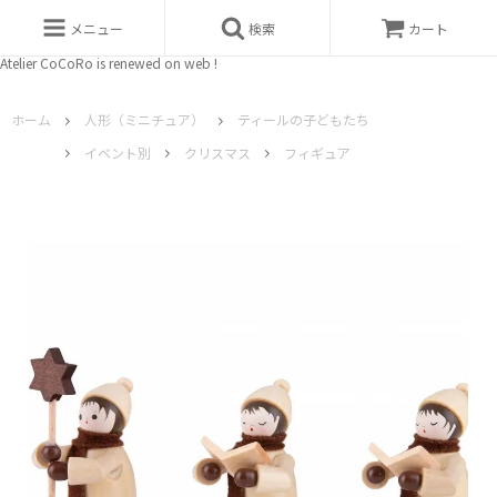
メニュー
検索
カート
Atelier CoCoRo is renewed on web !
ホーム
人形（ミニチュア）
ティールの子どもたち
イベント別
クリスマス
フィギュア